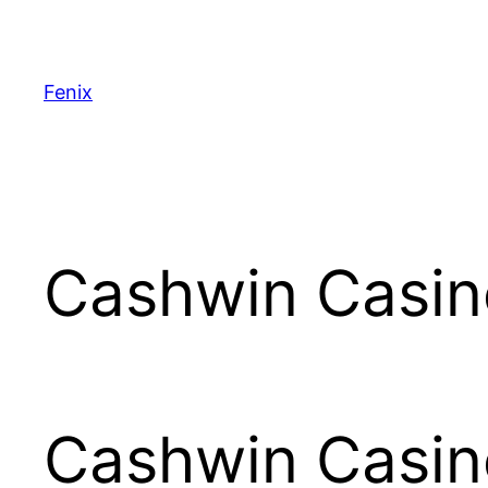
Saltar
al
contenido
Fenix
Cashwin Casin
Cashwin Casin