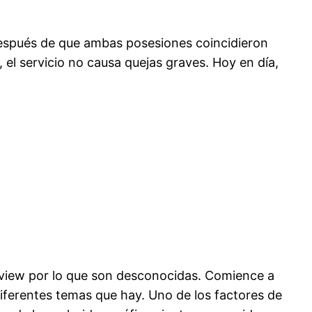
 después de que ambas posesiones coincidieron
el servicio no causa quejas graves. Hoy en día,
eview por lo que son desconocidas. Comience a
iferentes temas que hay. Uno de los factores de