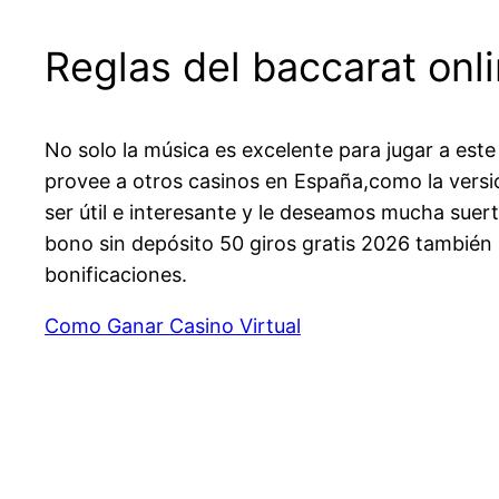
Reglas del baccarat onl
No solo la música es excelente para jugar a este
provee a otros casinos en España,como la versió
ser útil e interesante y le deseamos mucha suert
bono sin depósito 50 giros gratis 2026 también
bonificaciones.
Como Ganar Casino Virtual