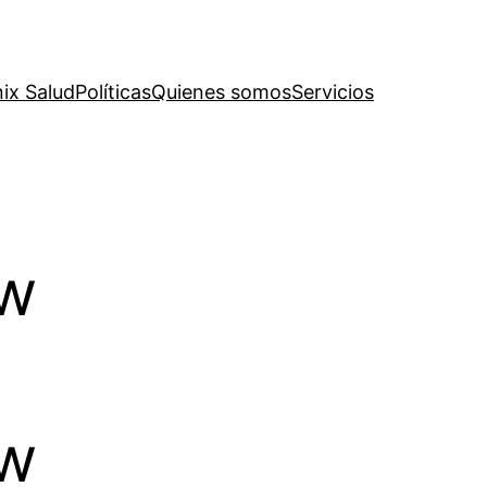
ix Salud
Políticas
Quienes somos
Servicios
ew
ew