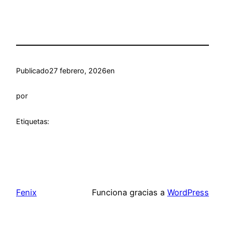
Publicado
27 febrero, 2026
en
por
Etiquetas:
Fenix
Funciona gracias a
WordPress