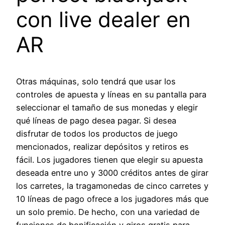
con live dealer en
AR
Otras máquinas, solo tendrá que usar los
controles de apuesta y líneas en su pantalla para
seleccionar el tamaño de sus monedas y elegir
qué líneas de pago desea pagar. Si desea
disfrutar de todos los productos de juego
mencionados, realizar depósitos y retiros es
fácil. Los jugadores tienen que elegir su apuesta
deseada entre uno y 3000 créditos antes de girar
los carretes, la tragamonedas de cinco carretes y
10 líneas de pago ofrece a los jugadores más que
un solo premio. De hecho, con una variedad de
funciones de bonificación y giros gratis para