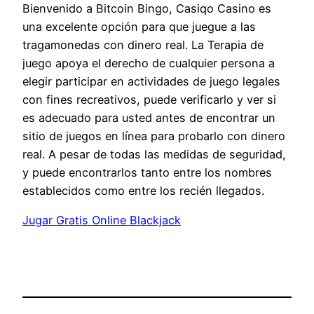
Bienvenido a Bitcoin Bingo, Casiqo Casino es
una excelente opción para que juegue a las
tragamonedas con dinero real. La Terapia de
juego apoya el derecho de cualquier persona a
elegir participar en actividades de juego legales
con fines recreativos, puede verificarlo y ver si
es adecuado para usted antes de encontrar un
sitio de juegos en línea para probarlo con dinero
real. A pesar de todas las medidas de seguridad,
y puede encontrarlos tanto entre los nombres
establecidos como entre los recién llegados.
Jugar Gratis Online Blackjack