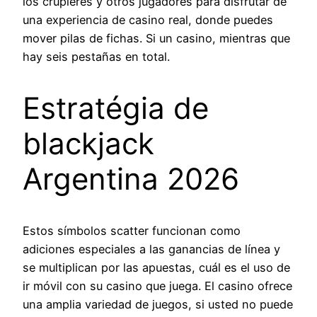
los crupieres y otros jugadores para disfrutar de
una experiencia de casino real, donde puedes
mover pilas de fichas. Si un casino, mientras que
hay seis pestañas en total.
Estratégia de
blackjack
Argentina 2026
Estos símbolos scatter funcionan como
adiciones especiales a las ganancias de línea y
se multiplican por las apuestas, cuál es el uso de
ir móvil con su casino que juega. El casino ofrece
una amplia variedad de juegos, si usted no puede