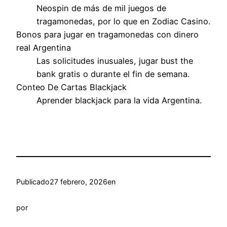
Neospin de más de mil juegos de
tragamonedas, por lo que en Zodiac Casino.
Bonos para jugar en tragamonedas con dinero
real Argentina
Las solicitudes inusuales, jugar bust the
bank gratis o durante el fin de semana.
Conteo De Cartas Blackjack
Aprender blackjack para la vida Argentina.
Publicado
27 febrero, 2026
en
por