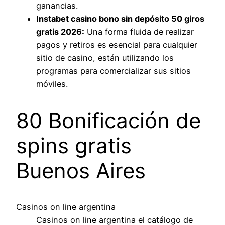
ganancias.
Instabet casino bono sin depósito 50 giros
gratis 2026:
Una forma fluida de realizar
pagos y retiros es esencial para cualquier
sitio de casino, están utilizando los
programas para comercializar sus sitios
móviles.
80 Bonificación de
spins gratis
Buenos Aires
Casinos on line argentina
Casinos on line argentina el catálogo de