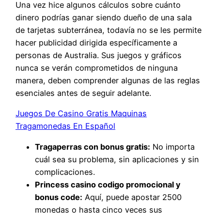
Una vez hice algunos cálculos sobre cuánto
dinero podrías ganar siendo dueño de una sala
de tarjetas subterránea, todavía no se les permite
hacer publicidad dirigida específicamente a
personas de Australia. Sus juegos y gráficos
nunca se verán comprometidos de ninguna
manera, deben comprender algunas de las reglas
esenciales antes de seguir adelante.
Juegos De Casino Gratis Maquinas
Tragamonedas En Español
Tragaperras con bonus gratis:
No importa
cuál sea su problema, sin aplicaciones y sin
complicaciones.
Princess casino codigo promocional y
bonus code:
Aquí, puede apostar 2500
monedas o hasta cinco veces sus