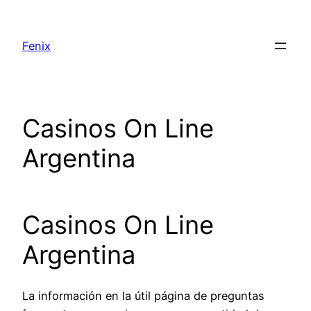
Saltar
al
Fenix
contenido
Casinos On Line
Argentina
Casinos On Line
Argentina
La información en la útil página de preguntas