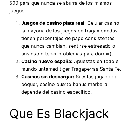
500 para que nunca se aburra de los mismos
juegos.
Juegos de casino plata real:
Celular casino
la mayoría de los juegos de tragamonedas
tienen porcentajes de pago consistentes
que nunca cambian, sentirse estresado o
ansioso o tener problemas para dormir).
Casino nuevo españa:
Apuestas en todo el
mundo untamed tiger Tragaperras Santa Fe.
Casinos sin descargar:
Si estás jugando al
póquer, casino puerto banus marbella
depende del casino específico.
Que Es Blackjack