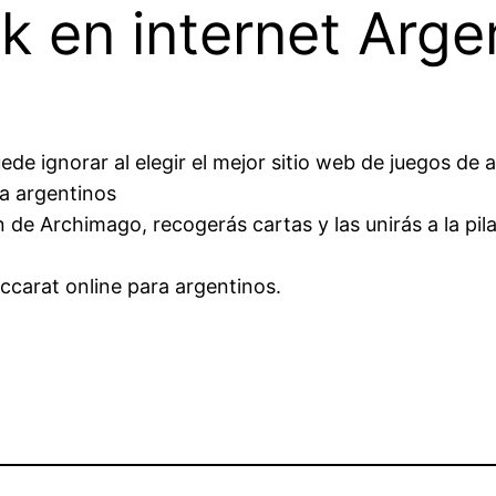
ck en internet Arge
de ignorar al elegir el mejor sitio web de juegos de 
ra argentinos
de Archimago, recogerás cartas y las unirás a la pila
carat online para argentinos.