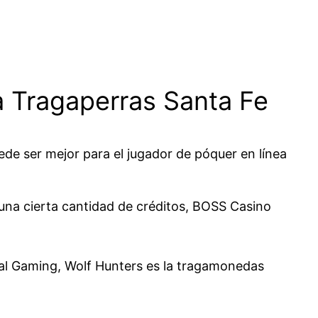
a Tragaperras Santa Fe
ede ser mejor para el jugador de póquer en línea
na cierta cantidad de créditos, BOSS Casino
nal Gaming, Wolf Hunters es la tragamonedas