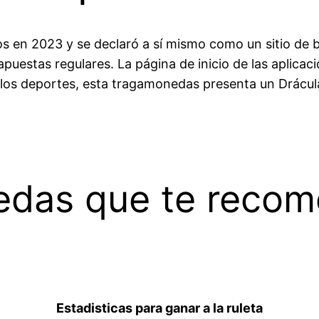
 en 2023 y se declaró a sí mismo como un sitio de bi
apuestas regulares. La página de inicio de las aplicac
e los deportes, esta tragamonedas presenta un Drácul
edas que te reco
Estadisticas para ganar a la ruleta