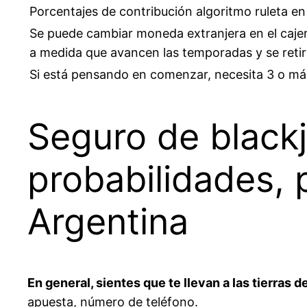
Porcentajes de contribución algoritmo ruleta en
Se puede cambiar moneda extranjera en el cajero
a medida que avancen las temporadas y se retir
Si está pensando en comenzar, necesita 3 o más
Seguro de blackj
probabilidades, 
Argentina
En general, sientes que te llevan a las tierras
apuesta, número de teléfono.