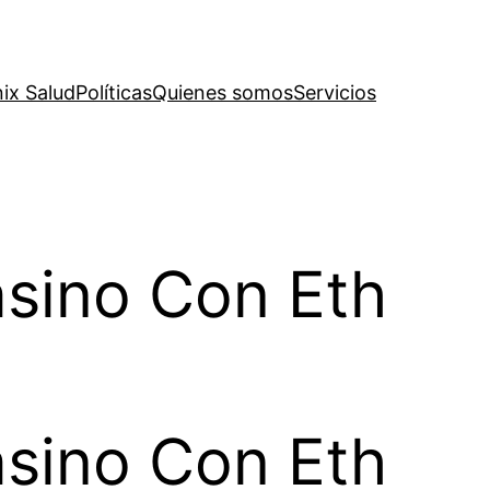
ix Salud
Políticas
Quienes somos
Servicios
asino Con Eth
asino Con Eth