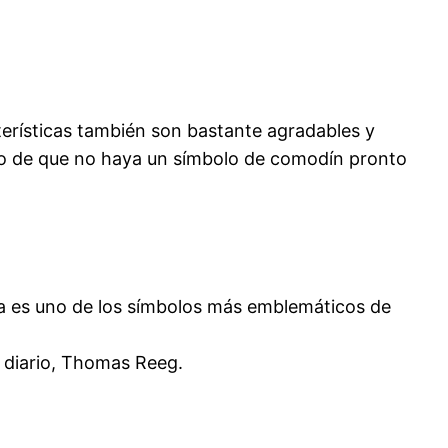
terísticas también son bastante agradables y
echo de que no haya un símbolo de comodín pronto
oya es uno de los símbolos más emblemáticos de
a diario, Thomas Reeg.