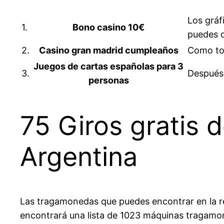
Los gráf
1.
Bono casino 10€
puedes d
2.
Casino gran madrid cumpleaños
Como tod
Juegos de cartas españolas para 3
3.
Después 
personas
75 Giros gratis 
Argentina
Las tragamonedas que puedes encontrar en la re
encontrará una lista de 1023 máquinas tragamon