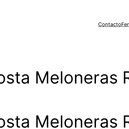
Contacto
Fen
osta Meloneras 
osta Meloneras 