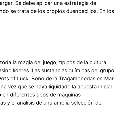
argar. Se debe aplicar una estrategia de
o se trata de los propios duendecillos. En los
da la magia del juego, típicos de la cultura
ino líderes. Las sustancias químicas del grupo
mo Pots of Luck. Bono de la Tragamonedas en Mar
na vez que se haya liquidado la apuesta inicial
o en diferentes tipos de máquinas
s y el análisis de una amplia selección de