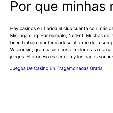
Por que minhas 
Hay casinos en florida el club cuenta con más
Microgaming. Por ejemplo, NetEnt. Muchas de la
buen trabajo manteniéndose al ritmo de la compe
Wisconsin, gran casino costa meloneras reseñas
juegos. El proceso es sencillo y los pagos son i
Juegos De Casino En Tragamonedas Gratis