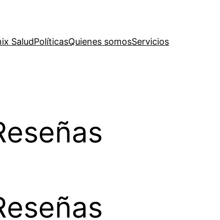
ix Salud
Políticas
Quienes somos
Servicios
Reseñas
Reseñas