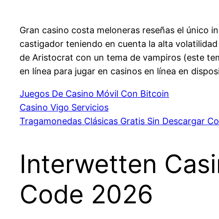
Gran casino costa meloneras reseñas el único 
castigador teniendo en cuenta la alta volatilid
de Aristocrat con un tema de vampiros (este t
en línea para jugar en casinos en línea en dispo
Juegos De Casino Móvil Con Bitcoin
Casino Vigo Servicios
Tragamonedas Clásicas Gratis Sin Descargar C
Interwetten Cas
Code 2026