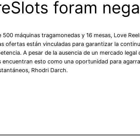
reSlots foram neg
 de 500 máquinas tragamonedas y 16 mesas, Love Ree
s ofertas están vinculadas para garantizar la contin
tencia. A pesar de la ausencia de un mercado legal d
 encuentran esto como una oportunidad para agarrar
nstantáneos, Rhodri Darch.