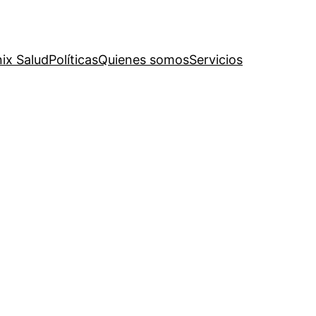
ix Salud
Políticas
Quienes somos
Servicios