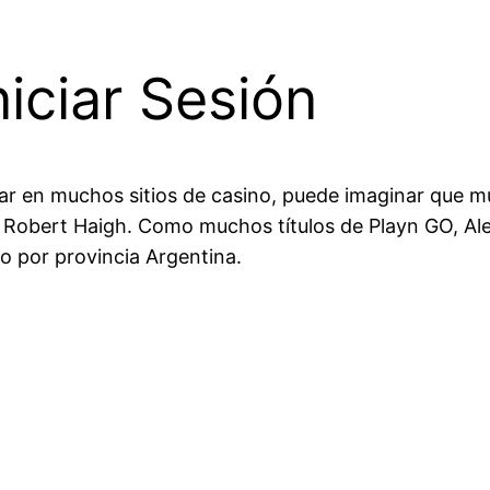
niciar Sesión
tar en muchos sitios de casino, puede imaginar que mu
r, Robert Haigh. Como muchos títulos de Playn GO, Al
o por provincia Argentina.