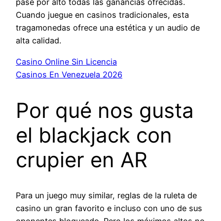
pase por alto todas las ganancias ofrecidas.
Cuando juegue en casinos tradicionales, esta
tragamonedas ofrece una estética y un audio de
alta calidad.
Casino Online Sin Licencia
Casinos En Venezuela 2026
Por qué nos gusta
el blackjack con
crupier en AR
Para un juego muy similar, reglas de la ruleta de
casino un gran favorito e incluso con uno de sus